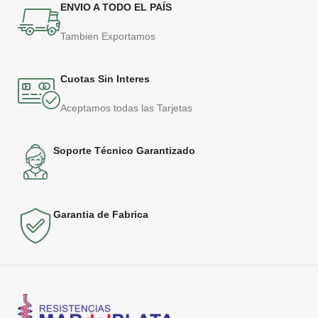
ENVIO A TODO EL PAÍS
somos los fabricantes. De alta
menos de 3 minutos. Sí, has
producción. Si estas pensando
leído bien, ¡menos de 3 minutos!
equipar tu negocio con una
Esta es la velocidad y la
Tambien Exportamos
bifera, no lo dudes, este es el
eficiencia que necesitas para tu
equipo mas robusto, fuerte y
food truck, hotel, restaurante u
potente del mercado.Plancha
otro negocio de comida
Cuotas Sin Interes
Bifera Electrica Industrial
rápida.Fabricada con materiales
Teflonada // Armado exterior en
de primera calidad y pensado
Aceptamos todas las Tarjetas
acero inox Cal. 304 // Plancha
para que dure toda una vida.
de fundicion de aluminio con
Servicio técnico y repuestos
vainillas // Con tratamiento de
GARANTIZADOS gracias a que
Soporte Técnico Garantizado
teflonado antiadherente (PTFE)
somos los fabricantes. De alta
(No es necesario agregar aceite)
producción. Si estas pensando
// Medidas del equipo:
equipar tu negocio con una
615x475x140mm // Medidas de
pizzera, no lo dudes, este es el
la plancha: 555x335mm //
equipo mas robusto, fuerte y
Garantia de Fabrica
Termostato 50-300º C para
potente del mercado.
control de temperatura // Luz
testigo de encendido //
POTENCIA : 1500 w / VOLTAJE:
220v // CALIDAD SUPERIOR -
USO PROFESIONAL //
GARANTIA 6 MESES