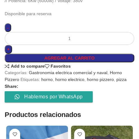
// Potencia: 6Kw (6000w) / Voltaje: 380v
Disponible para reserva
AGREGAR AL CARRITO
Add to compare
Favoritos
Categorías:
Gastronomia electrica comercial y naval
,
Horno
Pizzero
Etiquetas:
horno
,
horno electrico
,
horno pizzero
,
pizza
Share:
Hablemos por WhatsApp
Productos relacionados