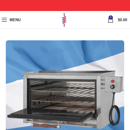
0
MENU
$
0.00