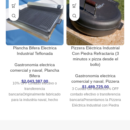
Plancha Bifera Electrica
Pizzera Eléctrica Industrial
Industrial Teflonada
Con Piedra Refractaria (3
minutos x pizza desde el
bollo)
Gastronomia electrica
comercial y naval
,
Plancha
Bifera
Gastronomia electrica
$
2,043,387.00
comercial y naval
,
Pizzera
10% OFF contado efectivo o
$
1,489,725.00
transferencia
3 Cuotas Sin Interes10% OFF
bancariaOriginalmente fabricado
contado efectivo o transferencia
para la industria naval, hecho
bancariaPresentamos la Pizzera
con materiales de primera
Eléctrica Industrial con Piedra
calidad y pensado para que
Refractaria de Resistencias Mar
dure toda una vida. Servicio
del Plata.Imagina esto: una
técnico y repuestos
pizzera eléctrica que te permite
GARANTIZADOS gracias a que
preparar una pizza completa en