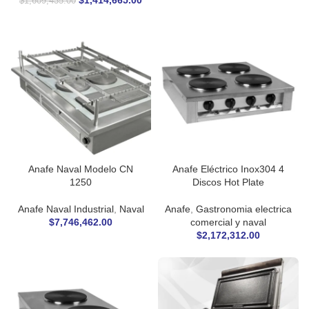
$
1,414,665.00
$
1,609,435.00
Anafe Naval Modelo CN
Anafe Eléctrico Inox304 4
1250
Discos Hot Plate
Anafe Naval Industrial
,
Naval
Anafe
,
Gastronomia electrica
$
7,746,462.00
comercial y naval
$
2,172,312.00