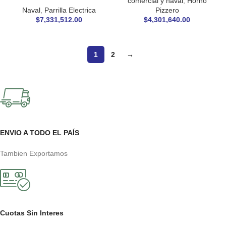
comercial y naval
,
Horno
Naval
,
Parrilla Electrica
Pizzero
$
7,331,512.00
$
4,301,640.00
1
2
→
ENVIO A TODO EL PAÍS
Tambien Exportamos
Cuotas Sin Interes