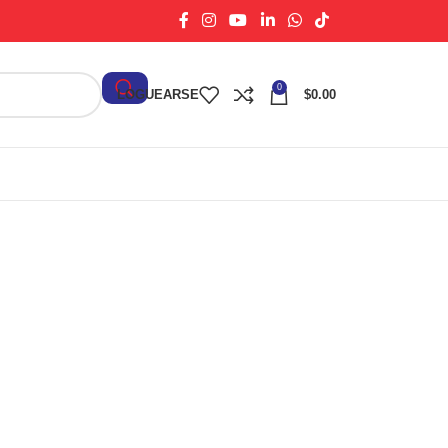
0
LOGUEARSE
$
0.00